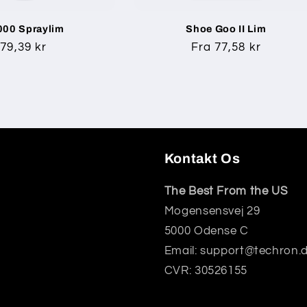
000 Spraylim
Shoe Goo II Lim
Normalpris
79,39 kr
Normalpris
Fra 77,58 kr
Kontakt Os
The Best From the US
Mogensensvej 29
5000 Odense C
Email: support@techron.
CVR: 30526155