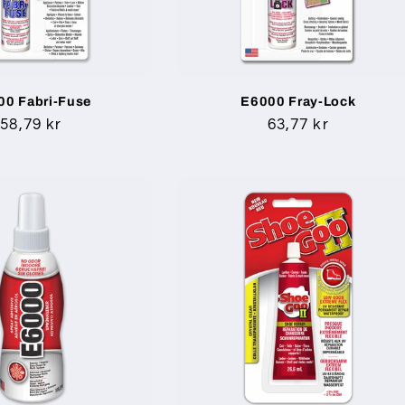
00 Fabri-Fuse
E6000 Fray-Lock
Normalpris
58,79 kr
Normalpris
63,77 kr